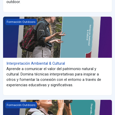
outdoor.
Interpretación Ambiental &amp; Cultural
Formación Outdoors
Interpretación Ambiental & Cultural
Aprende a comunicar el valor del patrimonio natural y
cultural. Domina técnicas interpretativas para inspirar a
otros y fomentar la conexión con el entorno a través de
experiencias educativas y significativas.
Aviturismo
Formación Outdoors