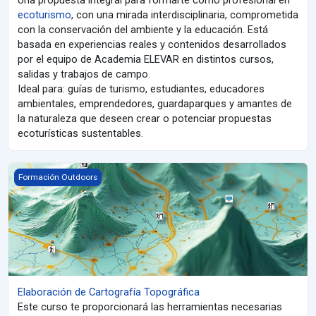
Una propuesta integral para formarte como profesional en
ecoturismo
, con una mirada interdisciplinaria, comprometida
con la conservación del ambiente y la educación. Está
basada en experiencias reales y contenidos desarrollados
por el equipo de Academia ELEVAR en distintos cursos,
salidas y trabajos de campo.
Ideal para: guías de turismo, estudiantes, educadores
ambientales, emprendedores, guardaparques y amantes de
la naturaleza que deseen crear o potenciar propuestas
ecoturísticas sustentables.
Elaboración de Cartografía Topográfica
Formación Outdoors
Elaboración de Cartografía Topográfica
Este curso te proporcionará las herramientas necesarias