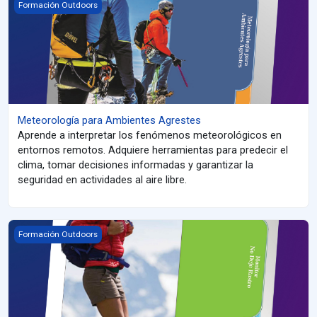
Meteorología para Ambientes Agrestes
Formación Outdoors
Meteorología para Ambientes Agrestes
Aprende a interpretar los fenómenos meteorológicos en
entornos remotos. Adquiere herramientas para predecir el
clima, tomar decisiones informadas y garantizar la
seguridad en actividades al aire libre.
Monitor No Deje Rastro (LNT)
Formación Outdoors